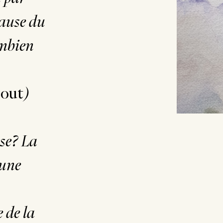
cause du
mbien
 out
)
use? La
 une
e de la