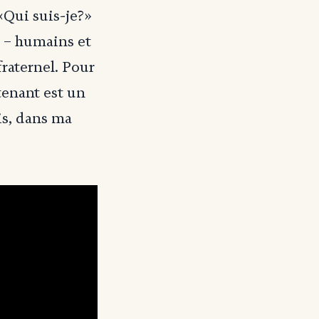
«Qui suis-je?»
s – humains et
fraternel. Pour
tenant est un
uis, dans ma