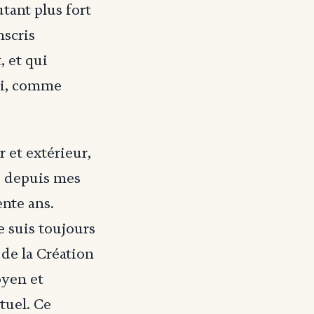
tant plus fort
nscris
, et qui
qui, comme
r et extérieur,
i, depuis mes
ente ans.
 suis toujours
 de la Création
oyen et
tuel. Ce