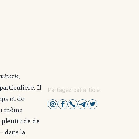
rnitatis
,
rticulière. Il
Partagez cet article
mps et de
 en même
a plénitude de
– dans la