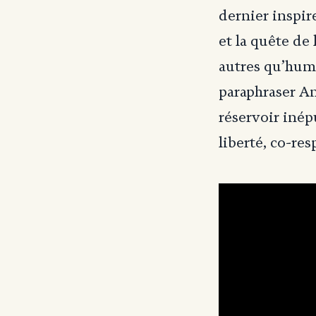
dernier inspir
et la quête de
autres qu’huma
paraphraser An
réservoir inépu
liberté, co-res