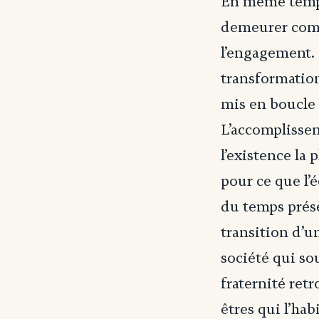
En même temps,
demeurer comm
l’engagement.
transformatio
mis en boucle 
L’accomplissem
l’existence la
pour ce que l’
du temps prése
transition d’u
société qui so
fraternité retr
êtres qui l’hab