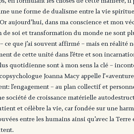
 en formulant les choses de cette manière, il
e une forme de dualisme entre la vie spirituel
 Or aujourd’hui, dans ma conscience et mon vé
n de soi et transformation du monde ne sont p
– ce que j’ai souvent affirmé – mais en réalité n
ent de cette unité dans l’être et son incarnati
 plus quotidienne sont à mon sens la clé – incon
écopsychologue Joanna Macy appelle l’«aventure
nt: l’engagement – au plan collectif et personne
ne société de croissance matérielle autodestruc
utient et célèbre la vie, car fondée sur une har
ouvées entre les humains ainsi qu’avec la Terre 
itent.