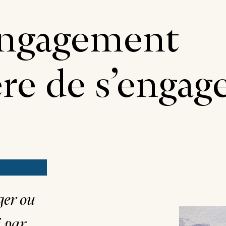
’engagement
ère de s’engag
ger ou
i par