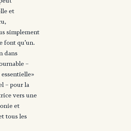
 peut
le et
cu,
lus simplement
e font qu’un.
on dans
tournable –
 essentielle»
l – pour la
trice vers une
monie et
et tous les