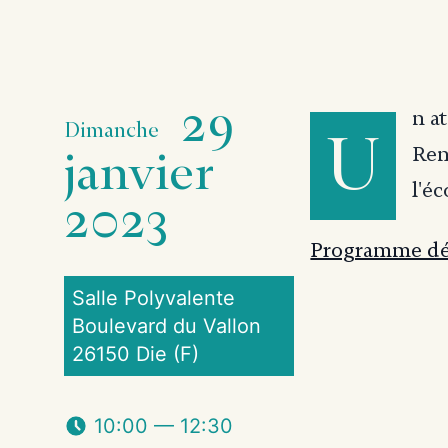
29
n a
Dimanche
U
janvier
Ren
l'é
2023
Programme dét
Salle Polyvalente
Boulevard du Vallon
26150 Die (F)
10:00 — 12:30