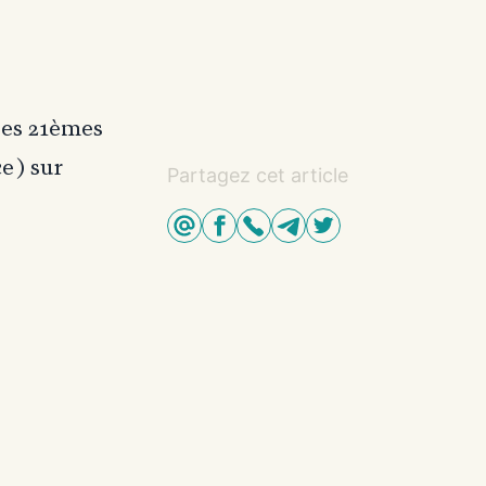
des 21èmes
ce) sur
Partagez cet article