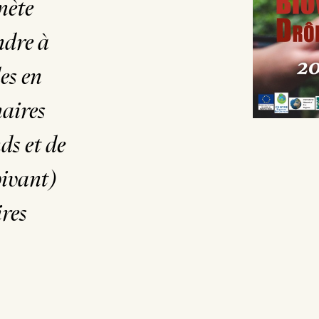
nète
ndre à
es en
maires
ds et de
vivant)
ires