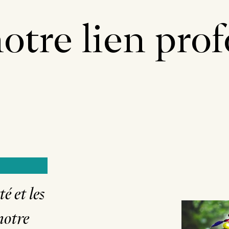
otre lien pro
é et les
notre