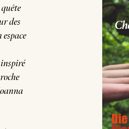
 quête
ur des
n espace
 inspiré
proche
 Joanna