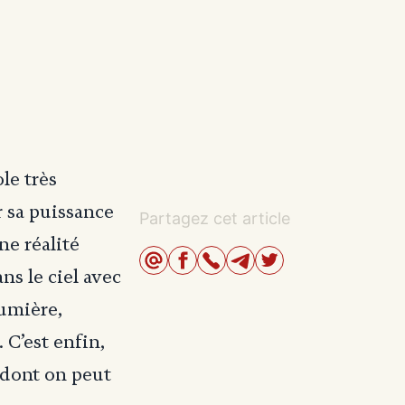
ole très
r sa puissance
Partagez cet article
ne réalité
ns le ciel avec
lumière,
 C’est enfin,
, dont on peut