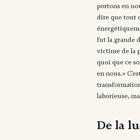
portons en nou
dire que tout
énergétiquemen
fut la grande 
victime de la 
quoi que ce so
en nous.» C’es
transformation 
laborieuse, ma
De la l