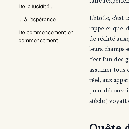
faire l’expérie
De la lucidité…
L’étoile, c’est
… à l’espérance
rappeler que, 
De commencement en
de réalité aux
commencement...
leurs champs é
c’est l’un des 
assumer tous c
réel, aux appa
pour découvri
siècle) voyai
Quête d