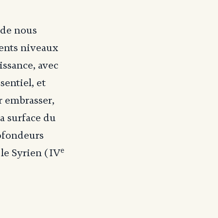
t de nous
rents niveaux
issance, avec
sentiel, et
ir embrasser,
la surface du
rofondeurs
e
le Syrien (IV