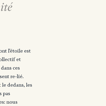
ité
nt l’étoile est
llectif et
 dans ces
ent re-lié.
 le dedans, les
s pas
es: nous