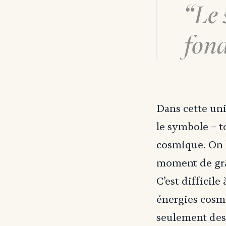
Le 
fond
Dans cette unit
le symbole – to
cosmique. On 
moment de grâc
C’est difficil
énergies cosm
seulement des