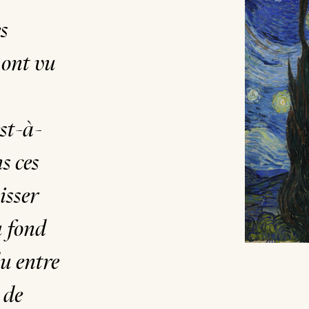
s
 ont vu
est-à-
s ces
isser
u fond
u entre
 de