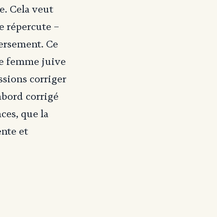
e. Cela veut
e répercute –
versement. Ce
re femme juive
ssions corriger
abord corrigé
ces, que la
ente et