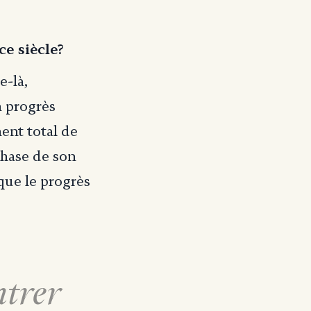
ce siècle?
e-là,
n progrès
ent total de
phase de son
 que le progrès
ntrer