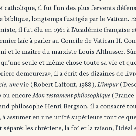
oi catholique, il fut l’un des plus fervents défen
e biblique, longtemps fustigée par le Vatican. E
iste, il fut élu en 1961 à l’Académie française 
remier laïc à parler au Concile de Vatican II. Co
’ami et le maître du marxiste Louis Althusser. Sû
u’une seule et même chose toute sa vie et que
rière demeurera», il a écrit des dizaines de liv
cle, une
L’impur
vie (Robert Laffont, 1988),
(Desc
Mon testament philosophique
) ou encore
(France L
and philosophe Henri Bergson, il a consacré tou
el, à assumer en une unité supérieure tout ce qu
t séparé: les chrétiens, la foi et la raison, l’idéal e