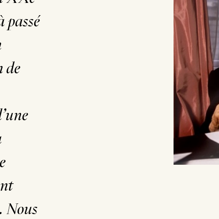
 à passé
n
n de
d’une
a
e
ant
e. Nous