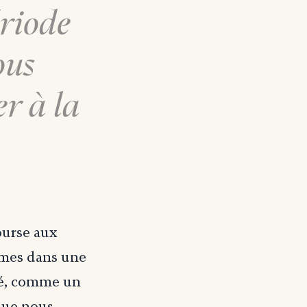
ériode
ous
r à la
course aux
mmes dans une
ré, comme un
 que nous