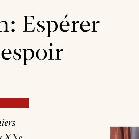
n: Espérer
 espoir
niers
du XXe