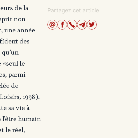
seurs de la
Partagez cet article
sprit non
et, une année
nfident des
r qu’un
 «seul le
res, parmi
lée de
oisirs, 1998).
te sa vie à
e l’être humain
t le réel,