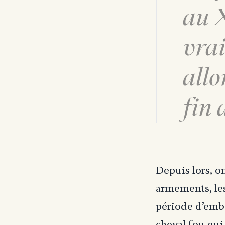
au X
vrai
allo
fin 
Depuis lors, on
armements, le
période d’emb
cheval fou qui