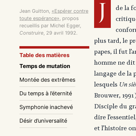
J
de la f
Jean Guitton,
«Espérer contre
toute espérance»
, propos
critiqu
recueillis par Michel Egger,
conform
Construire
, 29 avril 1992.
plus tard, le p
papes, il fut l
Table des matières
homme ne dit q
Temps de mutation
langage de la p
Montée des extrêmes
Un siè
lesquels
Du temps à l’éternité
Brouwer, 1991
Disciple du gr
Symphonie inachevé
dire l’essenti
Désir d’universalité
et l’histoire on