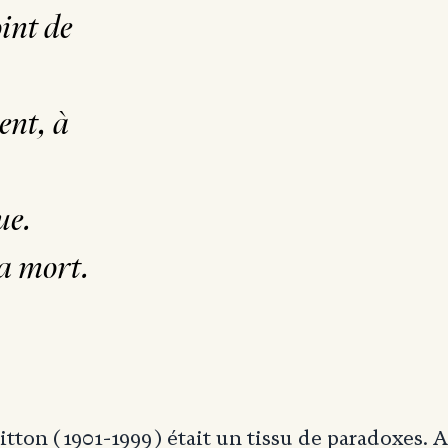
int de
ent, à
ue.
la mort.
itton (1901-1999) était un tissu de paradoxes. 